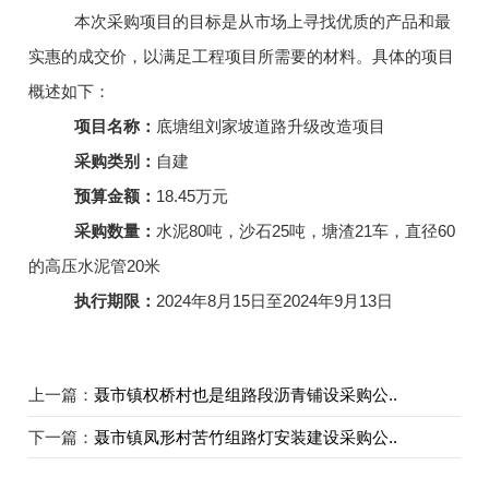
本次采购项目的目标是从市场上寻找优质的产品和最
实惠的成交价，以满足工程项目所需要的材料。具体的项目
概述如下：
项目名称：
底塘组刘家坡道路升级改造项目
采购类别：
自建
预算金额：
18.45万元
采购数量：
水泥
80
吨，沙石
25
吨，塘渣
21
车，直径
60
的高压水泥管
20
米
执行期限：
2024年
8
月
15
日至
2024
年
9
月
13
日
上一篇：
聂市镇权桥村也是组路段沥青铺设采购公..
下一篇：
聂市镇凤形村苦竹组路灯安装建设采购公..